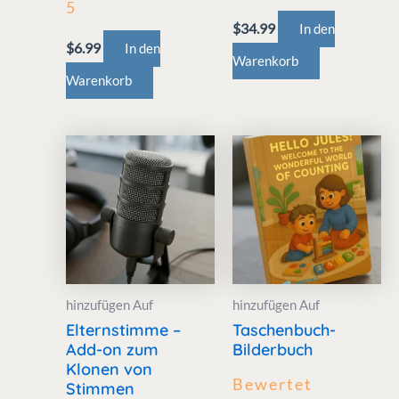
5
$
34.99
In den
$
6.99
In den
Warenkorb
Warenkorb
hinzufügen Auf
hinzufügen Auf
Elternstimme –
Taschenbuch-
Add-on zum
Bilderbuch
Klonen von
Bewertet
Stimmen