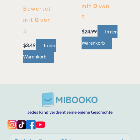
mit
0
von
Bewertet
5
mit
0
von
5
$
24.99
In den
Warenkorb
$
3.49
In den
Warenkorb
Jedes Kind verdient seine eigene Geschichte