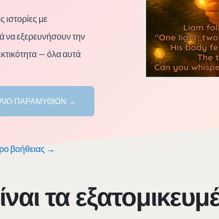
 ιστορίες με
ά να εξερευνήσουν την
κτικότητα — όλα αυτά
ΛΊΟ ΠΑΡΑΜΥΘΙΏΝ →
ρο βοήθειας →
ίναι τα εξατομικευ