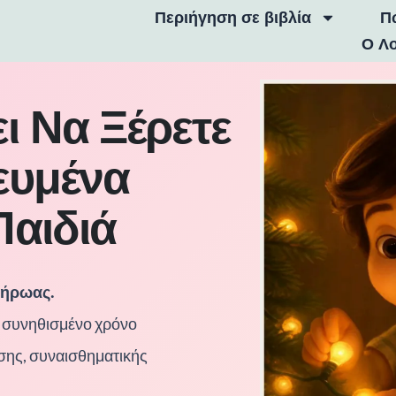
Περιήγηση σε βιβλία
Π
Ο Λ
 Να Ξέρετε
ευμένα
Παιδιά
ο ήρωας.
ν συνηθισμένο χρόνο
σης, συναισθηματικής