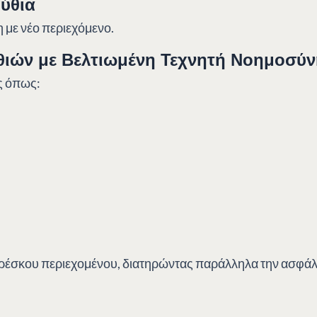
ύθια
 με νέο περιεχόμενο.
θιών με Βελτιωμένη Τεχνητή Νοημοσύ
ς όπως:
έσκου περιεχομένου, διατηρώντας παράλληλα την ασφάλει