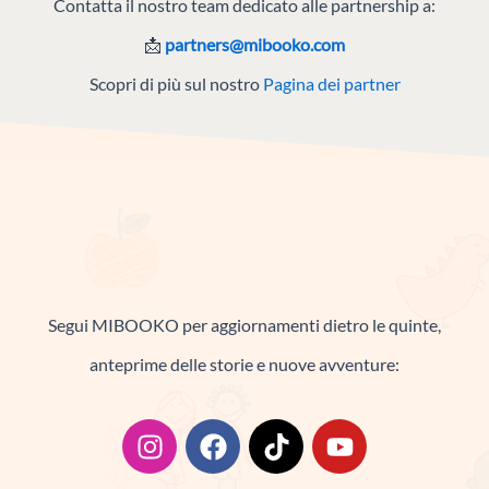
Contatta il nostro team dedicato alle partnership a:
📩
partners@mibooko.com
Scopri di più sul nostro
Pagina dei partner
Segui MIBOOKO per aggiornamenti dietro le quinte,
anteprime delle storie e nuove avventure:
I
F
T
Y
n
a
i
o
s
c
k
u