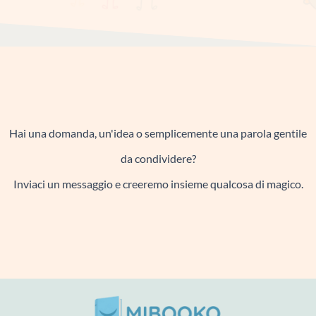
t
e
T
t
a
b
o
u
g
o
k
b
r
o
e
a
k
m
Hai una domanda, un'idea o semplicemente una parola gentile
da condividere?
Inviaci un messaggio e creeremo insieme qualcosa di magico.