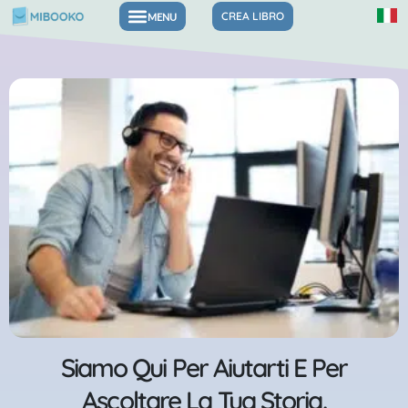
Vai
CREA LIBRO
Libri per emozioni e fiducia in se stessi
al
contenuto
Siamo Qui Per Aiutarti E Per
Ascoltare La Tua Storia.