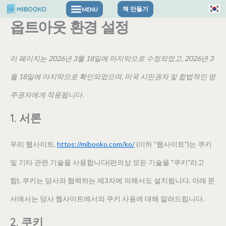
위
WooCommer
Elementor
microsoft-
스
워
워
wp-
google-
Zendesk
서
sourcebuster
shopmagic
Google
공
구
서
환
통
마
콘
책 만들기
스
서
서
clarity
트
드
드
job-
recaptcha
서
비
js
서
Analytics
사
글
비
경
계
케
옵트아웃 환경 설정
티
비
비
서
라
프
펜
manager
서
비
스
서
비
서
중
폰
스
설
팅
텐
아
스
스
비
이
레
스
서
비
스
준
비
스
비
서
트
동
정
츠
서
이
이
스
프
스
서
비
스
이
수
스
이
스
비
서
의
비
용
용
이
서
서
비
스
동
용
에
에
용
이
스
비
#!trpst#trp-
이 페이지는 2026년 3월 18일에 마지막으로 수정되었고, 2026년 3
로
스
동
동
용
비
비
스
이
의
동
대
대
동
용
동
스
gettext-
이
의
의
동
스
스
동
용
의
한
한
의
동
의
이
data-
월 18일에 마지막으로 확인되었으며, 미국 시민권자 및 합법적인 영
건
용
의
이
이
의
동
동
동
의
용
trpgettextor
주권자에게 적용됩니다.
동
용
용
의
의
의
동
여
너
의
동
동
의
러-
1. 서론
의
의
가
뛰
지-
기
잡
우리 웹사이트,
https://mibooko.com/ko/
(이하 "웹사이트")는 쿠키
다
한
및 기타 관련 기술을 사용합니다(편의상 모든 기술을 "쿠키"라고
함). 쿠키는 당사와 협력하는 제3자에 의해서도 설치됩니다. 아래 문
서에서는 당사 웹사이트에서의 쿠키 사용에 대해 알려드립니다.
2. 쿠키