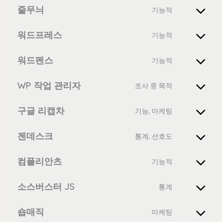
줄무늬
기능적
워드프레스
기능적
워드펜스
기능적
WP 작업 관리자
조사 중 목적
구글 리캡차
기능, 마케팅
젠데스크
통계, 선호도
컴플리안츠
기능적
소스버스터 JS
통계
숍매직
마케팅