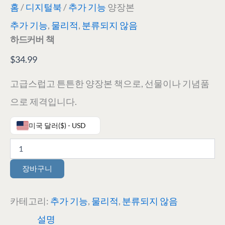
홈
/
디지털북
/
추가 기능
양장본
추가 기능
,
물리적
,
분류되지 않음
하드커버 책
$
34.99
고급스럽고 튼튼한 양장본 책으로, 선물이나 기념품
으로 제격입니다.
미국 달러($) - USD
장바구니
카테고리:
추가 기능
,
물리적
,
분류되지 않음
설명