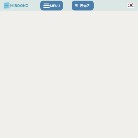
Hardcover
콘
책 만들기
Book
수
텐
량
츠
로
건
너
뛰
기