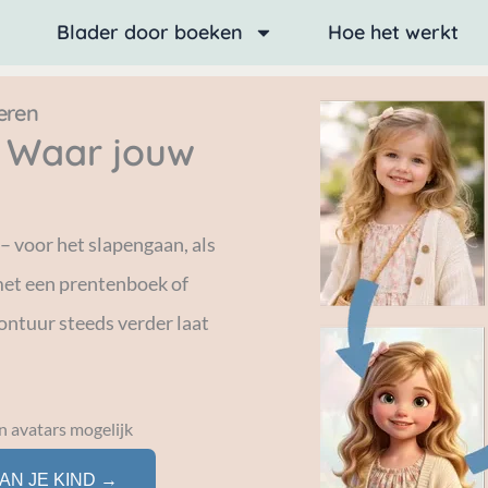
Blader door boeken
Hoe het werkt
eren
 Waar jouw
 – voor het slapengaan, als
 met een prentenboek of
ontuur steeds verder laat
n avatars mogelijk
AN JE KIND →