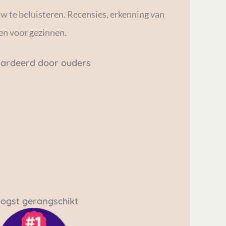
 te beluisteren. Recensies, erkenning van
en voor gezinnen.
ardeerd door ouders
Wat ik het meest waardeerde,
Mijn 
was het gevoel dat het opriep.
lie
ogst gerangschikt
Mijn dochter luisterde niet
spelle