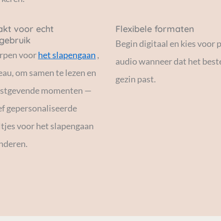
kt voor echt
Flexibele formaten
gebruik
Begin digitaal en kies voor p
rpen voor
het slapengaan
,
audio wanneer dat het beste
eau, om samen te lezen en
gezin past.
ustgevende momenten —
ef gepersonaliseerde
tjes voor het slapengaan
nderen.