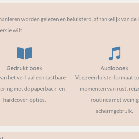
ren worden gelezen en beluisterd, afhankelijk van de lee
ersie wilt.
Gedrukt boek
Audioboek
an het verhaal een tastbare
Voeg een luisterformaat t
ering met de paperback- en
momenten van rust, reiz
hardcover-opties.
routines met weinig
schermgebruik.
t.