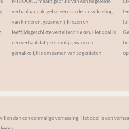
re
MIBOOKO maakt gebruik van een begeleide
El
ig
verhaalaanpak, gebaseerd op de ontwikkeling
le
van kinderen, gezamenlijk lezen en
lu
t
leeftijdsgeschikte verteltechnieken. Het doel is
Ge
een verhaal dat persoonlijk, warm en
be
gemakkelijk is om samen van te genieten.
op
en dan een eenmalige verrassing. Het doel is een verhaal
 keren.