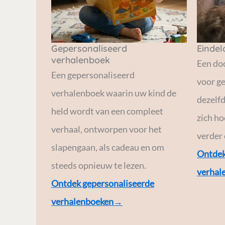
Gepersonaliseerd
Einde
verhalenboek
Een do
Een gepersonaliseerd
voor ge
verhalenboek waarin uw kind de
dezelfd
held wordt van een compleet
zich h
verhaal, ontworpen voor het
verder
slapengaan, als cadeau en om
Ontdek
steeds opnieuw te lezen.
verhal
Ontdek gepersonaliseerde
verhalenboeken→