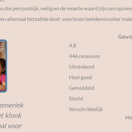
e persoonlijk, veilig en de moeite waard zijn om opnieuw
n allemaal hetzelfde doel: voorlezen betekenisvoller mak
Gewa
4,8
Mijn kind vond het geweldig.
446 recensies
Uitstekend
Olivia
Heel goed
Gemiddeld
Slecht
generiek
Verschrikkelijk
et klonk
Ho
aal voor