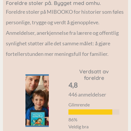
Foreldre stoler på. Bygget med omhu.
Foreldre stoler på MIBOOKO for historier som føles
personlige, trygge og verdt å gjenoppleve.
Anmeldelser, anerkjennelse fra lærere og offentlig
synlighet støtter alle det samme målet: å gjøre
fortellerstunden mer meningsfull for familier.
Verdsatt av
foreldre
4,8
Bar
J
446 anmeldelser
net
k
Glimrende
mit
p
t
d
elsk
s
Veldig bra