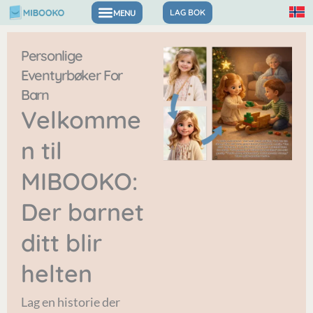
Hopp
LAG BOK
rett
Personlige
til
Eventyrbøker For
innholdet
Barn
Velkomme
n til
MIBOOKO:
Der barnet
ditt blir
helten
Lag en historie der