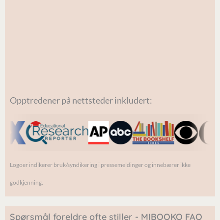
Dani
el
Opptredener på nettsteder inkludert:
Logoer indikerer bruk/syndikering i pressemeldinger og innebærer ikke
godkjenning.
Spørsmål foreldre ofte stiller - MIBOOKO FAQ