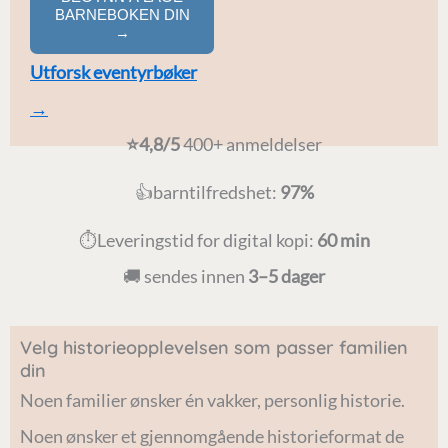
BARNEBOKEN DIN
→
Utforsk eventyrbøker
→
⭐4,8/5
400+ anmeldelser
👍barntilfredshet:
97%
⏱️Leveringstid for digital kopi:
60 min
🚚 sendes innen
3–5 dager
Velg historieopplevelsen som passer familien
din
Noen familier ønsker én vakker, personlig historie.
Noen ønsker et gjennomgående historieformat de