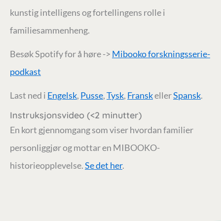
kunstig intelligens og fortellingens rolle i
familiesammenheng.
Besøk Spotify for å høre ->
Mibooko forskningsserie-
podkast
Last ned i
Engelsk
,
Pusse
,
Tysk
,
Fransk
eller
Spansk
.
Instruksjonsvideo (<2 minutter)
En kort gjennomgang som viser hvordan familier
personliggjør og mottar en MIBOOKO-
historieopplevelse.
Se det her
.