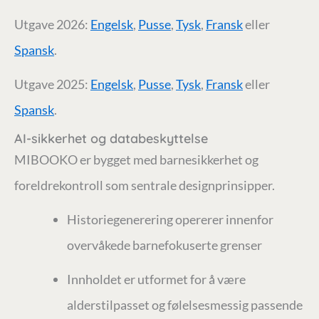
Utgave 2026:
Engelsk
,
Pusse
,
Tysk
,
Fransk
eller
Spansk
.
Utgave 2025:
Engelsk
,
Pusse
,
Tysk
,
Fransk
eller
Spansk
.
AI-sikkerhet og databeskyttelse
MIBOOKO er bygget med barnesikkerhet og
foreldrekontroll som sentrale designprinsipper.
Historiegenerering opererer innenfor
overvåkede barnefokuserte grenser
Innholdet er utformet for å være
alderstilpasset og følelsesmessig passende