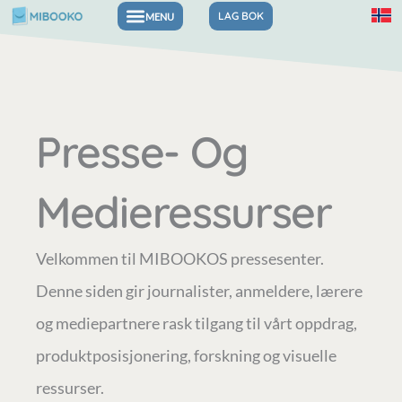
Hopp
LAG BOK
rett
til
innholdet
Presse- Og
Medieressurser
Velkommen til MIBOOKOS pressesenter.
Denne siden gir journalister, anmeldere, lærere
og mediepartnere rask tilgang til vårt oppdrag,
produktposisjonering, forskning og visuelle
ressurser.