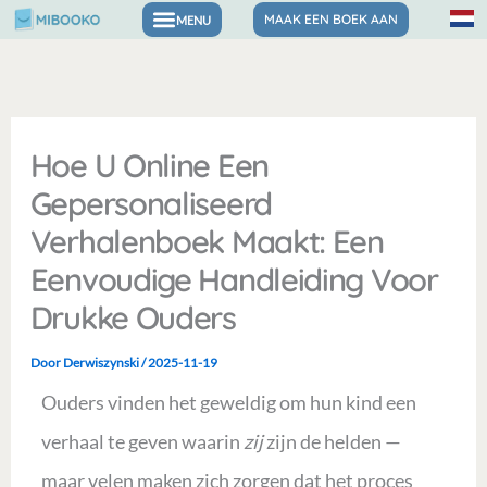
Ga
MAAK EEN BOEK AAN
Boeken over gevoelens en zelfvertrouwen
naar
de
inhoud
Hoe U Online Een
Gepersonaliseerd
Verhalenboek Maakt: Een
Eenvoudige Handleiding Voor
Drukke Ouders
Door
Derwiszynski
/
2025-11-19
Ouders vinden het geweldig om hun kind een
verhaal te geven waarin
zij
zijn de helden —
maar velen maken zich zorgen dat het proces