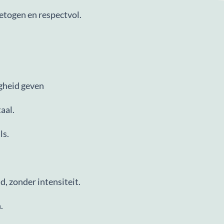
togen en respectvol.
igheid geven
aal.
ls.
, zonder intensiteit.
.