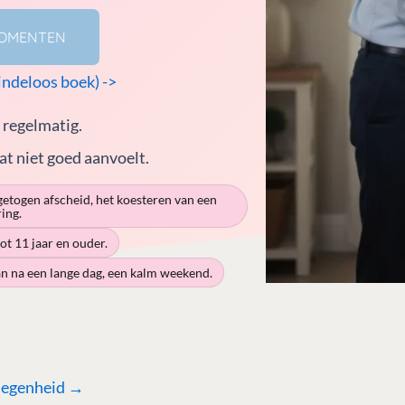
MOMENTEN
deloos boek) ->
 regelmatig.
at niet goed aanvoelt.
ngetogen afscheid, het koesteren van een
ing.
ot 11 jaar en ouder.
an na een lange dag, een kalm weekend.
elegenheid →