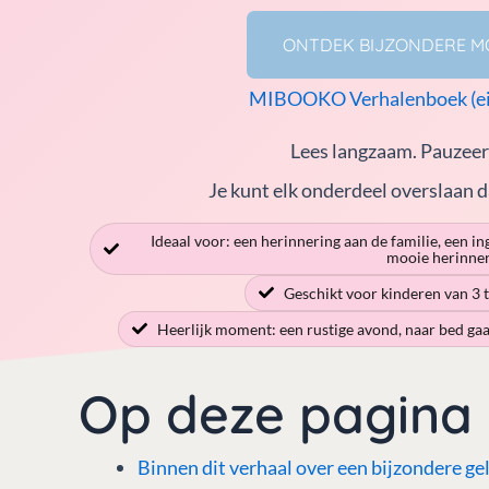
ONTDEK BIJZONDERE 
MIBOOKO Verhalenboek (ein
Lees langzaam. Pauzeer
Je kunt elk onderdeel overslaan d
Ideaal voor: een herinnering aan de familie, een i
mooie herinner
Geschikt voor kinderen van 3 t
Heerlijk moment: een rustige avond, naar bed ga
Op deze pagina
Binnen dit verhaal over een bijzondere g