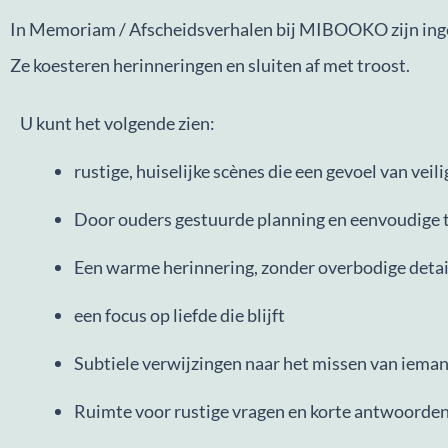
In Memoriam / Afscheidsverhalen bij MIBOOKO zijn inge
Ze koesteren herinneringen en sluiten af met troost.
U kunt het volgende zien:
rustige, huiselijke scènes die een gevoel van veil
Door ouders gestuurde planning en eenvoudige t
Een warme herinnering, zonder overbodige detai
een focus op liefde die blijft
Subtiele verwijzingen naar het missen van iemand
Ruimte voor rustige vragen en korte antwoorden