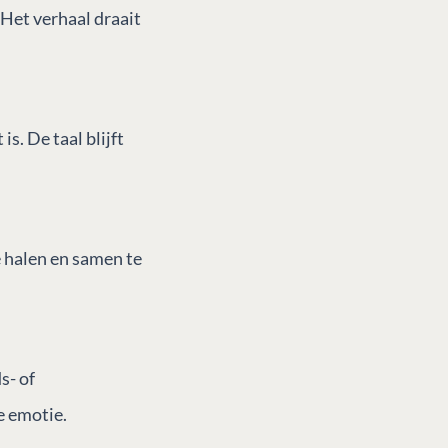
 Het verhaal draait
is. De taal blijft
 halen en samen te
s- of
e emotie.