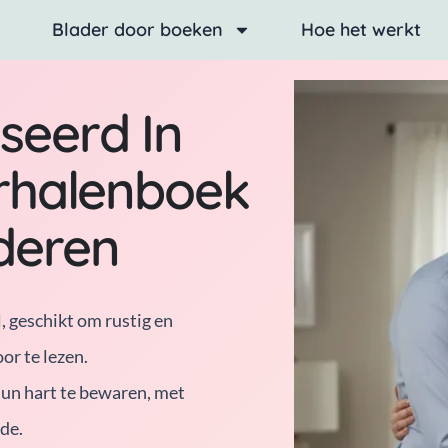
Blader door boeken
Hoe het werkt
seerd In
halenboek
deren
 geschikt om rustig en
or te lezen.
hun hart te bewaren, met
de.