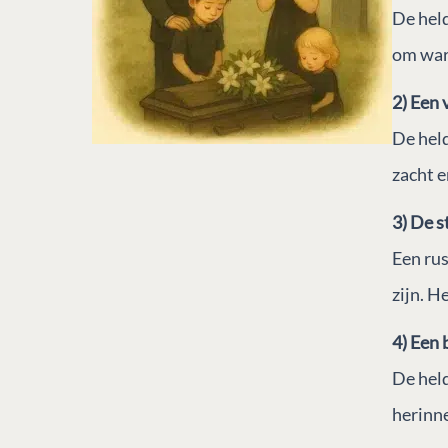
De held
om warm
2) Een 
De held 
zacht e
3) De s
Een ru
zijn. H
4) Een 
De held
herinne