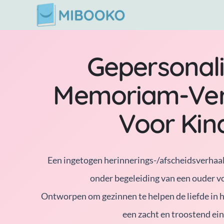
Ga
naar
de
Gepersonali
inhoud
Memoriam-Ver
Voor Kin
Een ingetogen herinnerings-/afscheidsverhaal,
onder begeleiding van een ouder vo
Ontworpen om gezinnen te helpen de liefde in 
een zacht en troostend ein