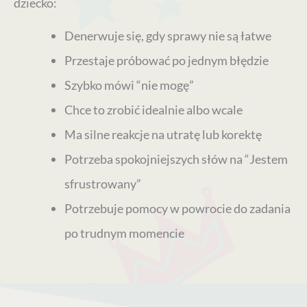
dziecko:
Denerwuje się, gdy sprawy nie są łatwe
Przestaje próbować po jednym błędzie
Szybko mówi “nie mogę”
Chce to zrobić idealnie albo wcale
Ma silne reakcje na utratę lub korektę
Potrzeba spokojniejszych słów na “Jestem
sfrustrowany”
Potrzebuje pomocy w powrocie do zadania
po trudnym momencie