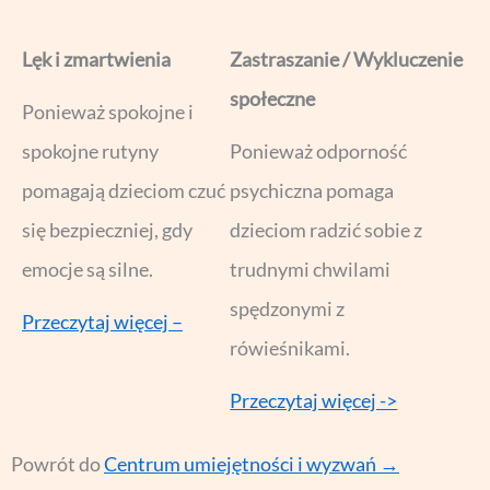
Lęk i zmartwienia
Zastraszanie / Wykluczenie
społeczne
Ponieważ spokojne i
spokojne rutyny
Ponieważ odporność
pomagają dzieciom czuć
psychiczna pomaga
się bezpieczniej, gdy
dzieciom radzić sobie z
emocje są silne.
trudnymi chwilami
spędzonymi z
Przeczytaj więcej –
rówieśnikami.
Przeczytaj więcej ->
Powrót do
Centrum umiejętności i wyzwań →