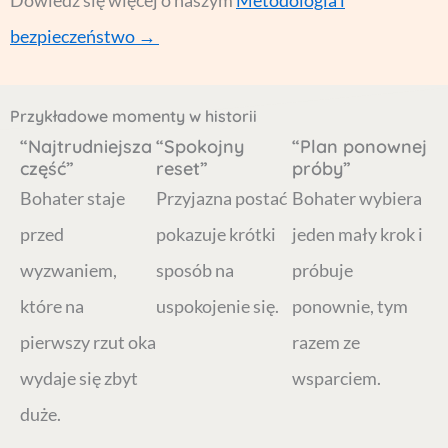
bezpieczeństwo →
Przykładowe momenty w historii
“Najtrudniejsza
“Spokojny
“Plan ponownej
część”
reset”
próby”
Bohater staje
Przyjazna postać
Bohater wybiera
przed
pokazuje krótki
jeden mały krok i
wyzwaniem,
sposób na
próbuje
które na
uspokojenie się.
ponownie, tym
pierwszy rzut oka
razem ze
wydaje się zbyt
wsparciem.
duże.