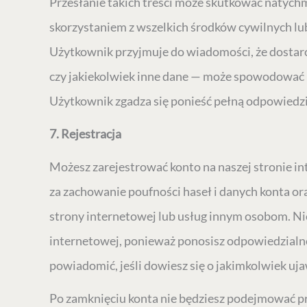
Przesłanie takich treści może skutkować natyc
skorzystaniem z wszelkich środków cywilnych l
Użytkownik przyjmuje do wiadomości, że dostarcza
czy jakiekolwiek inne dane — może spowodować b
Użytkownik zgadza się ponieść pełną odpowiedzi
7. Rejestracja
Możesz zarejestrować konto na naszej stronie i
za zachowanie poufności haseł i danych konta or
strony internetowej lub usług innym osobom. Ni
internetowej, ponieważ ponosisz odpowiedzialno
powiadomić, jeśli dowiesz się o jakimkolwiek uj
Po zamknięciu konta nie będziesz podejmować pr