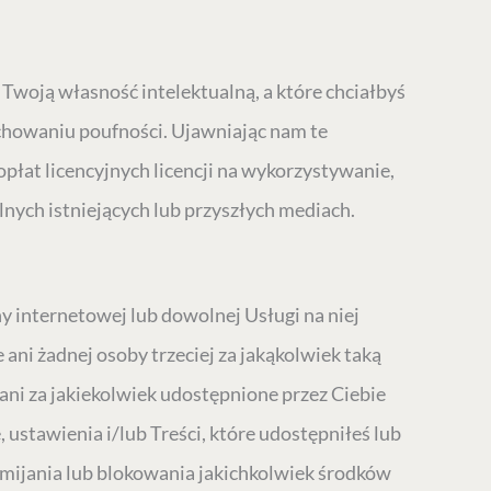
 Twoją własność intelektualną, a które chciałbyś
chowaniu poufności. Ujawniając nam te
płat licencyjnych licencji na wykorzystywanie,
nych istniejących lub przyszłych mediach.
internetowej lub dowolnej Usługi na niej
ani żadnej osoby trzeciej za jakąkolwiek taką
ani za jakiekolwiek udostępnione przez Ciebie
 ustawienia i/lub Treści, które udostępniłeś lub
omijania lub blokowania jakichkolwiek środków