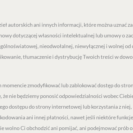
eł autorskich ani innych informacji, które można uznać za
mowy dotyczącej własności intelektualnej lub umowy o za
ólnoświatowej, nieodwołalnej, niewyłącznej i wolnej od o
kowanie, tłumaczenie i dystrybucję Twoich treści w dowol
omencie zmodyfikować lub zablokować dostęp do strony 
, że nie będziemy ponosić odpowiedzialności wobec Ciebie 
go dostępu do strony internetowej lub korzystania z niej, 
odowania ani innej płatności, nawet jeśli niektóre funkcje,
Nie wolno Ci obchodzić ani pomijać, ani podejmować prób 