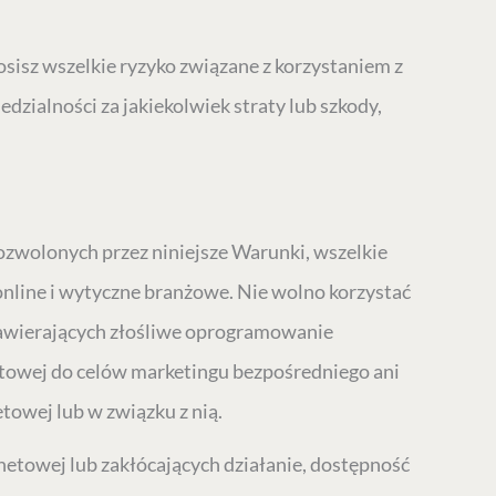
osisz wszelkie ryzyko związane z korzystaniem z
dzialności za jakiekolwiek straty lub szkody,
dozwolonych przez niniejsze Warunki, wszelkie
online i wytyczne branżowe. Nie wolno korzystać
 zawierających złośliwe oprogramowanie
etowej do celów marketingu bezpośredniego ani
owej lub w związku z nią.
towej lub zakłócających działanie, dostępność