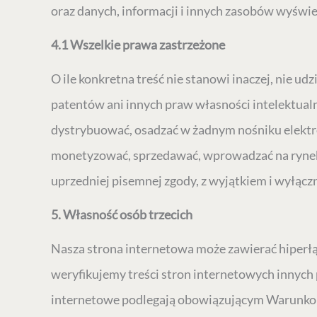
oraz danych, informacji i innych zasobów wyświe
4.1 Wszelkie prawa zastrzeżone
O ile konkretna treść nie stanowi inaczej, nie 
patentów ani innych praw własności intelektual
dystrybuować, osadzać w żadnym nośniku elektro
monetyzować, sprzedawać, wprowadzać na rynek a
uprzedniej pisemnej zgody, z wyjątkiem i wyłącz
5. Własność osób trzecich
Nasza strona internetowa może zawierać hiperłą
weryfikujemy treści stron internetowych innych p
internetowe podlegają obowiązującym Warunkom k