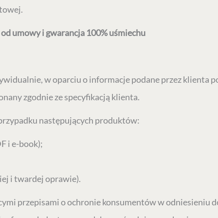
towej.
ia od umowy i gwarancja 100% uśmiechu
dualnie, w oparciu o informacje podane przez klienta po
any zgodnie ze specyfikacją klienta.
 przypadku następujących produktów:
F i e-book);
ej i twardej oprawie).
ącymi przepisami o ochronie konsumentów w odniesieniu