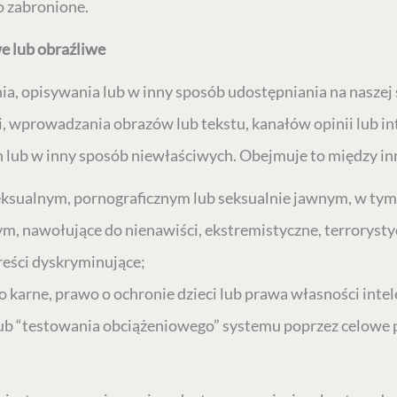
o zabronione.
we lub obraźliwe
nia, opisywania lub w inny sposób udostępniania na naszej 
 wprowadzania obrazów lub tekstu, kanałów opinii lub int
 lub w inny sposób niewłaściwych. Obejmuje to między in
seksualnym, pornograficznym lub seksualnie jawnym, w tym 
m, nawołujące do nienawiści, ekstremistyczne, terrorystyc
reści dyskryminujące;
 karne, prawo o ochronie dzieci lub prawa własności intel
ub “testowania obciążeniowego” systemu poprzez celowe p