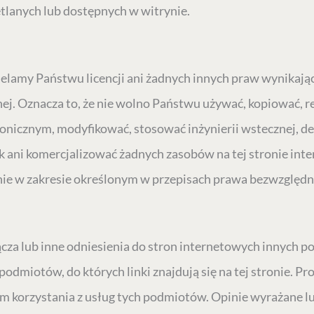
tlanych lub dostępnych w witrynie.
udzielamy Państwu licencji ani żadnych innych praw wynika
nej. Oznacza to, że nie wolno Państwu używać, kopiować,
nicznym, modyfikować, stosować inżynierii wstecznej, de
ni komercjalizować żadnych zasobów na tej stronie inter
nie w zakresie określonym w przepisach prawa bezwzględni
cza lub inne odniesienia do stron internetowych innych 
odmiotów, do których linki znajdują się na tej stronie. Pr
orzystania z usług tych podmiotów. Opinie wyrażane lub