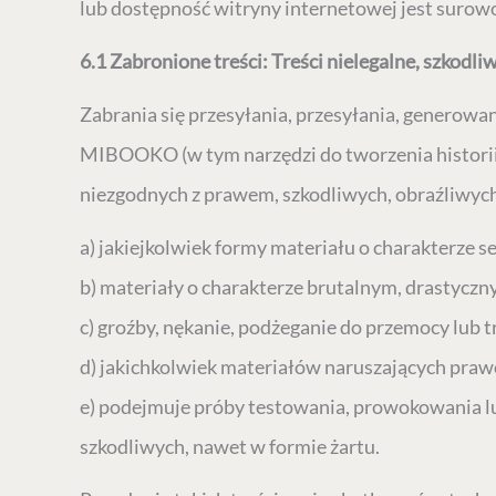
lub dostępność witryny internetowej jest surow
6.1 Zabronione treści: Treści nielegalne, szkodli
Zabrania się przesyłania, przesyłania, generowa
MIBOOKO (w tym narzędzi do tworzenia historii,
niezgodnych z prawem, szkodliwych, obraźliwych
a) jakiejkolwiek formy materiału o charakterze 
b) materiały o charakterze brutalnym, drastyczny
c) groźby, nękanie, podżeganie do przemocy lub t
d) jakichkolwiek materiałów naruszających prawo
e) podejmuje próby testowania, prowokowania l
szkodliwych, nawet w formie żartu.