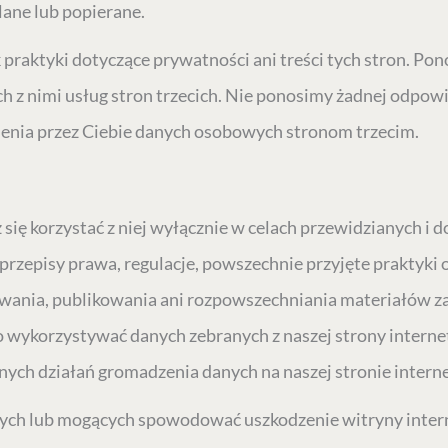
lane lub popierane.
praktyki dotyczące prywatności ani treści tych stron. Pon
 z nimi usług stron trzecich. Nie ponosimy żadnej odpowie
nienia przez Ciebie danych osobowych stronom trzecim.
się korzystać z niej wyłącznie w celach przewidzianych i 
rzepisy prawa, regulacje, powszechnie przyjęte praktyki 
używania, publikowania ani rozpowszechniania materiałów
 wykorzystywać danych zebranych z naszej strony intern
h działań gromadzenia danych na naszej stronie internet
ch lub mogących spowodować uszkodzenie witryny interne