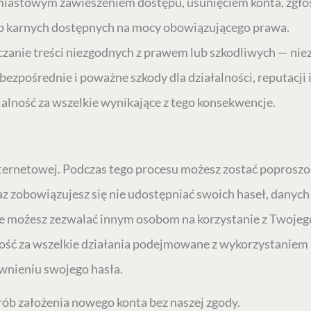
hmiastowym zawieszeniem dostępu, usunięciem konta, zgło
ub karnych dostępnych na mocy obowiązującego prawa.
nie treści niezgodnych z prawem lub szkodliwych — niezale
ezpośrednie i poważne szkody dla działalności, reputacji
alność za wszelkie wynikające z tego konsekwencje.
nternetowej. Podczas tego procesu możesz zostać poproszo
az zobowiązujesz się nie udostępniać swoich haseł, danyc
e możesz zezwalać innym osobom na korzystanie z Twojego
ść za wszelkie działania podejmowane z wykorzystaniem 
awnieniu swojego hasła.
ób założenia nowego konta bez naszej zgody.