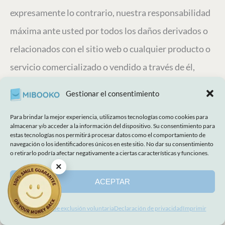
expresamente lo contrario, nuestra responsabilidad
máxima ante usted por todos los daños derivados o
relacionados con el sitio web o cualquier producto o
servicio comercializado o vendido a través de él,
independientemente de la forma de acción legal que
Gestionar el consentimiento
genere la responsabilidad (ya sea contractual, de
Para brindar la mejor experiencia, utilizamos tecnologías como cookies para
equidad, por negligencia, por conducta dolosa, por
almacenar y/o acceder a la información del dispositivo. Su consentimiento para
estas tecnologías nos permitirá procesar datos como el comportamiento de
agravio o de cualquier otra índole), se limitará al
navegación o los identificadores únicos en este sitio. No dar su consentimiento
o retirarlo podría afectar negativamente a ciertas características y funciones.
precio total que nos pagó por la compra de dichos
×
productos o servicios o por el uso del sitio web.
ACEPTAR
Dicha limitación se aplicará en conjunto a todas sus
Preferencias de exclusión voluntaria
Declaración de privacidad
Imprimir
reclamaciones, acciones y causas de acción de