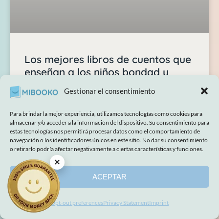
Los mejores libros de cuentos que
enseñan a los niños bondad y
empatía.
Gestionar el consentimiento
Imagina una tarde tranquila en la que tu hijo abre un
Para brindar la mejor experiencia, utilizamos tecnologías como cookies para
libro y descubre que no solo está leyendo sobre la
almacenar y/o acceder a la información del dispositivo. Su consentimiento para
bondad, sino que él mismo es el héroe que decide
estas tecnologías nos permitirá procesar datos como el comportamiento de
ayudar a un amigo…
navegación o los identificadores únicos en este sitio. No dar su consentimiento
o retirarlo podría afectar negativamente a ciertas características y funciones.
×
LEER MÁS "»
ACEPTAR
2026-05-26
No hay comentarios
Opt-out preferences
Privacy Statement
Imprint