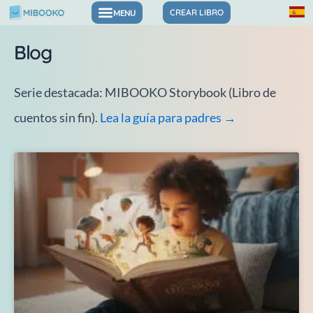
Ir
CREAR LIBRO
Libros para las emociones y la confianza
al
Blog
contenido
Serie destacada: MIBOOKO Storybook (Libro de
cuentos sin fin).
Lea la guía para padres →
Página
Página