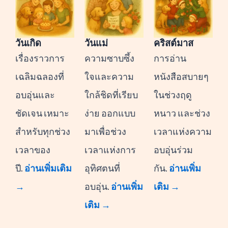
วันเกิด
วันแม่
คริสต์มาส
เรื่องราวการ
ความซาบซึ้ง
การอ่าน
เฉลิมฉลองที่
ใจและความ
หนังสือสบายๆ
อบอุ่นและ
ใกล้ชิดที่เรียบ
ในช่วงฤดู
ชัดเจน เหมาะ
ง่าย ออกแบบ
หนาว และช่วง
สำหรับทุกช่วง
มาเพื่อช่วง
เวลาแห่งความ
เวลาของ
เวลาแห่งการ
อบอุ่นร่วม
ปี.
อ่านเพิ่มเติม
อุทิศตนที่
กัน.
อ่านเพิ่ม
→
อบอุ่น.
อ่านเพิ่ม
เติม →
เติม →