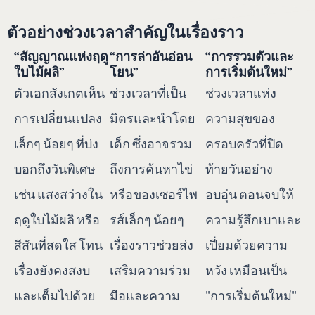
ตัวอย่างช่วงเวลาสำคัญในเรื่องราว
“สัญญาณแห่งฤดู
“การล่าอันอ่อน
“การรวมตัวและ
ใบไม้ผลิ”
โยน”
การเริ่มต้นใหม่”
ตัวเอกสังเกตเห็น
ช่วงเวลาที่เป็น
ช่วงเวลาแห่ง
การเปลี่ยนแปลง
มิตรและนำโดย
ความสุขของ
เล็กๆ น้อยๆ ที่บ่ง
เด็ก ซึ่งอาจรวม
ครอบครัวที่ปิด
บอกถึงวันพิเศษ
ถึงการค้นหาไข่
ท้ายวันอย่าง
เช่น แสงสว่างใน
หรือของเซอร์ไพ
อบอุ่น ตอนจบให้
ฤดูใบไม้ผลิ หรือ
รส์เล็กๆ น้อยๆ
ความรู้สึกเบาและ
สีสันที่สดใส โทน
เรื่องราวช่วยส่ง
เปี่ยมด้วยความ
เรื่องยังคงสงบ
เสริมความร่วม
หวัง เหมือนเป็น
และเต็มไปด้วย
มือและความ
"การเริ่มต้นใหม่"