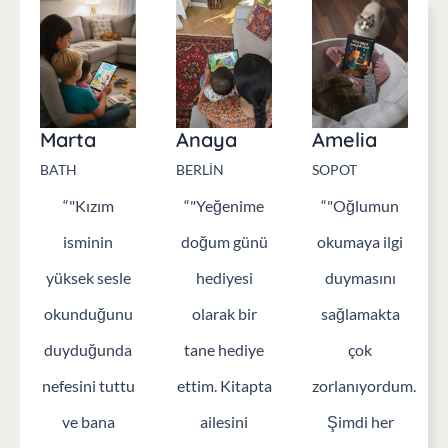
Ebeveynler Ne Diyor?
Marta
Anaya
Amelia
BATH
BERLİN
SOPOT
“"Kızım
“"Yeğenime
“"Oğlumun
isminin
doğum günü
okumaya ilgi
yüksek sesle
hediyesi
duymasını
okunduğunu
olarak bir
sağlamakta