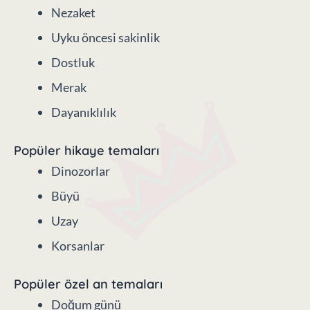
okuma deneyimi.
Popüler duygusal temalar
Kendinden emin
Nezaket
Uyku öncesi sakinlik
Dostluk
Merak
Dayanıklılık
Popüler hikaye temaları
Dinozorlar
Büyü
Uzay