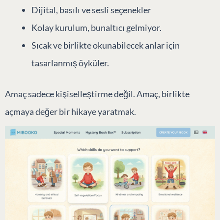
istiyorlar.
Çocuğun isminin ötesinde kişiselleştirme
Yaş ve tema etrafında şekillenen hikayeler
Dijital, basılı ve sesli seçenekler
Kolay kurulum, bunaltıcı gelmiyor.
Sıcak ve birlikte okunabilecek anlar için
tasarlanmış öyküler.
Amaç sadece kişiselleştirme değil. Amaç, birlikte
açmaya değer bir hikaye yaratmak.