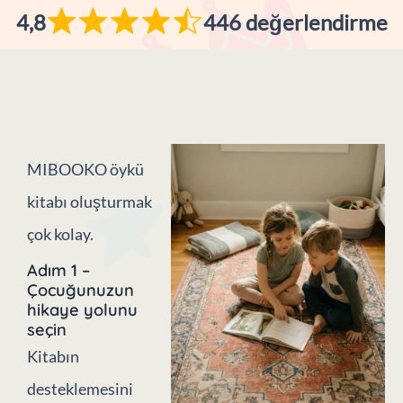
4,8
446 değerlendirme
MIBOOKO öykü
kitabı oluşturmak
çok kolay.
Adım 1 –
Çocuğunuzun
hikaye yolunu
seçin
Kitabın
desteklemesini