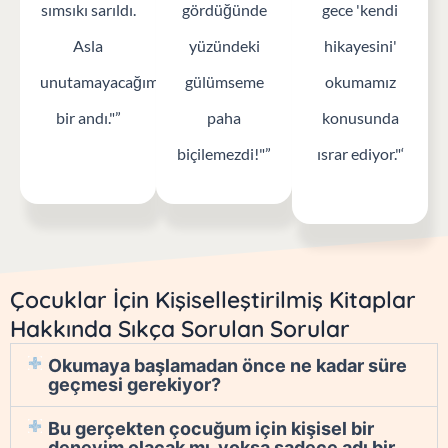
duyduğunda
tane hediye
çok
nefesini tuttu
ettim. Kitapta
zorlanıyordum.
ve bana
ailesini
Şimdi her
sımsıkı sarıldı.
gördüğünde
gece 'kendi
Asla
yüzündeki
hikayesini'
unutamayacağım
gülümseme
okumamız
bir andı."”
paha
konusunda
biçilemezdi!"”
ısrar ediyor."‘
Çocuklar İçin Kişiselleştirilmiş Kitaplar