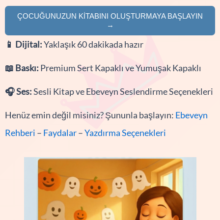
ÇOCUĞUNUZUN KITABINI OLUŞTURMAYA BAŞLAYIN
→
📱
Dijital:
Yaklaşık 60 dakikada hazır
📖
Baskı:
Premium Sert Kapaklı ve Yumuşak Kapaklı
🎧
Ses:
Sesli Kitap ve Ebeveyn Seslendirme Seçenekleri
Henüz emin değil misiniz? Şununla başlayın:
Ebeveyn
Rehberi
–
Faydalar
–
Yazdırma Seçenekleri