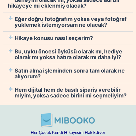
Hakkında Sıkça Sorulan Sorular
Okumaya başlamadan önce ne kadar süre
geçmesi gerekiyor?
Bu gerçekten çocuğum için kişisel bir
deneyim olacak mı, yoksa sadece adı bir
hikayeye mi eklenmiş olacak?
Eğer doğru fotoğrafım yoksa veya fotoğraf
yüklemek istemiyorsam ne olacak?
Hikaye konusu nasıl seçerim?
Bu, uyku öncesi öyküsü olarak mı, hediye
olarak mı yoksa hatıra olarak mı daha iyi?
Satın alma işleminden sonra tam olarak ne
alıyorum?
Hem dijital hem de basılı sipariş verebilir
miyim, yoksa sadece birini mi seçmeliyim?