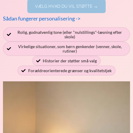
VÆLG HVAD DU VIL STØTTE →
Sådan fungerer personalisering ->
Rolig, godnatvenlig tone (eller "nulstillings"-læsning efter
skole)
Virkelige situationer, som børn genkender (venner, skole,
rutiner)
Historier der støtter små valg
Forældreorienterede grænser og kvalitetstjek