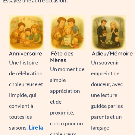
Essayez une autre occasion :
Anniversaire
Fête des
Adieu/Mémoire
Mères
Une histoire
Un souvenir
Un moment de
de célébration
empreint de
simple
chaleureuse et
douceur, avec
appréciation
limpide, qui
une lecture
et de
convient à
guidée par les
proximité,
toutes les
parents et un
conçu pour un
saisons.
Lire la
langage
chaleureux