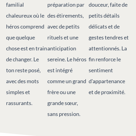
familial
préparation par
douceur, faite de
chaleureux où le
des étirements,
petits détails
héros comprend
avec de petits
délicats et de
que quelque
rituels et une
gestes tendres et
chose est en train
anticipation
attentionnés. La
de changer. Le
sereine. Le héros
fin renforce le
ton reste posé,
est intégré
sentiment
avec des mots
comme un grand
d'appartenance
simples et
frère ou une
et de proximité.
rassurants.
grande sœur,
sans pression.