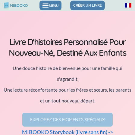
Aller
CRÉER UN LIVRE
Livres pour les émotions et la confiance
au
contenu
Livre D'histoires Personnalisé Pour
Nouveau-Né, Destiné Aux Enfants
Une douce histoire de bienvenue pour une famille qui
s'agrandit.
Une lecture réconfortante pour les frères et sœurs, les parents
et un tout nouveau départ.
EXPLOREZ DES MOMENTS SPÉCIAUX
MIBOOKO Storybook (livre sans fin) ->