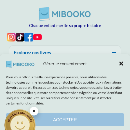
Chaque enfant mérite sa propre histoire
Explorez nos livres
Gérer le consentement
Aide, confiance et qualité
Pour vous offrir la meilleure expérience possible, nous utilisons des
À propos de MIBOOKO
technologies comme les cookies pour stocker et/ou accéder aux informations
de votre appareil. En acceptant ces technologies, vous nous autorisez à traiter
des données telles que votre comportement de navigation ou votre identifiant
unique sur ce site. Refuser ou retirer votre consentement peut affecter
certaines fonctionnalités.
×
Avis de non‑responsabilité
Imprimer
Termes et conditions
Politique de confidentialité
Déclaration de confidentialité
ACCEPTER
© 2026 MIBOOKO | Tous droits réservés.