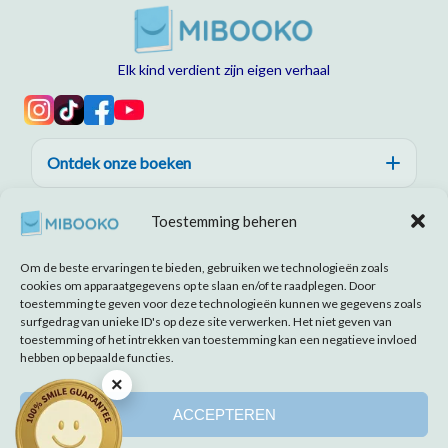
Elk kind verdient zijn eigen verhaal
Ontdek onze boeken
Hulp, vertrouwen en kwaliteit
Toestemming beheren
Over MIBOOKO
Om de beste ervaringen te bieden, gebruiken we technologieën zoals
cookies om apparaatgegevens op te slaan en/of te raadplegen. Door
toestemming te geven voor deze technologieën kunnen we gegevens zoals
surfgedrag van unieke ID's op deze site verwerken. Het niet geven van
toestemming of het intrekken van toestemming kan een negatieve invloed
hebben op bepaalde functies.
Vrijwaring
Impressum
Algemene voorwaarden
Cookiebeleid
×
Privacyverklaring
ACCEPTEREN
© 2026 MIBOOKO | Alle rechten
voorbehouden.