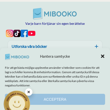
Varje barn förtjänar sin egen berättelse
Utforska våra böcker
Hantera samtycke
Hjälp, förtroende och kvalitet
För att ge bästa möjliga upplevelse använder vi tekniker som cookies för att
Om MIBOOKO
lagra och/eller komma åt enhetsinformation. Genom att samtycka till dessa
tekniker kan vi behandla data som surfbeteende eller unika ID:n på denna
webbplats. Att inte samtycka eller återkalla samtycka kan påverka vissa
negativa funktioner.
×
Ansvarsfriskrivning
Avtryck
Villkor
Cookiepolicy
Integritetspolicy
ACCEPTERA
© 2026 MIBOOKO | Alla rättigheter förbehållna.