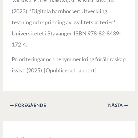
Vackova, P., Cermakova, AL, & Kucirkova, N.
(2023). *Digitala barnböcker: Utveckling,
testning och spridning av kvalitetskriterier*.
Universitetet i Stavanger. ISBN 978-82-8439-
172-4.
Prioriteringar och bekymmer kring föräldraskap
i väst. (2025). [Opublicerad rapport].
FÖREGÅENDE
NÄSTA