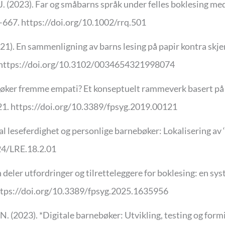
y, J. (2023). Far og småbarns språk under felles boklesing m
–667. https://doi.org/10.1002/rrq.501
021). En sammenligning av barns lesing på papir kontra skj
7. https://doi.org/10.3102/0034654321998074
øker fremme empati? Et konseptuelt rammeverk basert på ut
 121. https://doi.org/10.3389/fpsyg.2019.00121
al leseferdighet og personlige barnebøker: Lokalisering av 
24/LRE.18.2.01
barn deler utfordringer og tilretteleggere for boklesing: en 
https://doi.org/10.3389/fpsyg.2025.1635956
N. (2023). *Digitale barnebøker: Utvikling, testing og formi