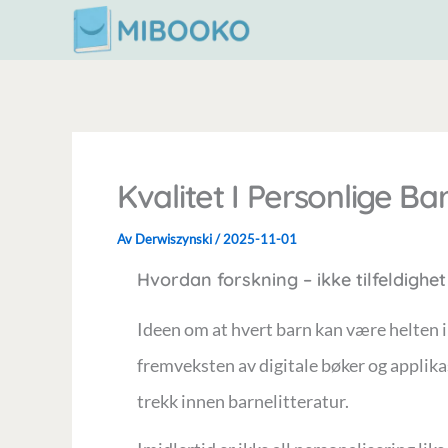
Hopp
rett
til
innholdet
Kvalitet I Personlige Ba
Av
Derwiszynski
/
2025-11-01
Hvordan forskning – ikke tilfeldighet
Ideen om at hvert barn kan være helten i
fremveksten av digitale bøker og applika
trekk innen barnelitteratur.