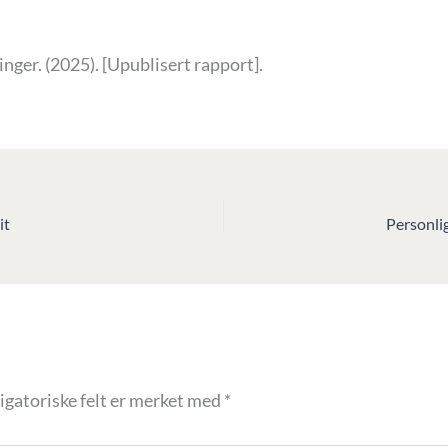
nger. (2025). [Upublisert rapport].
it
Personlig
igatoriske felt er merket med
*