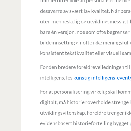
Imidlertid er ikke all personalisering li
dessverre av svært lav kvalitet. Når per
uten menneskelig og utviklingsmessig tils
bare én versjon, noe som ofte begrenser 
bildeinnsetting gir ofte ikke meningsfull
konsistent tekstkvalitet eller visuell s
For den bredere foreldreveiledningen ti
intelligens, les
kunstig intelligens-event
For at personalisering virkelig skal komm
digitalt, må historier overholde strenge 
utviklingsvitenskap. Foreldre trenger ikk
evidensbasert historiefortelling bygget 