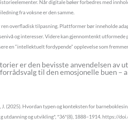
torieelementer. Når digitale bøker forbedres med innhold
iledning fra voksne er den samme.
er ren overfladisk tilpasning. Plattformer bør inneholde a
esenivå og interesser. Videre kan gjennomtenkt utformede pe
ere en “intellektuelt fordypende” opplevelse som fremmer 
istorier er den bevisste anvendelsen av 
rdforrådsvalg til den emosjonelle buen – 
 J. (2025). Hvordan typen og konteksten for barneboklesing 
lig utdanning og utvikling*, *36*(8), 1888–1914. https:/