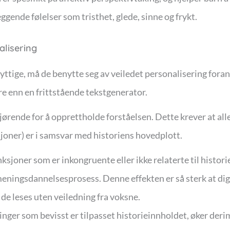
ggende følelser som tristhet, glede, sinne og frykt.
alisering
nyttige, må de benytte seg av veiledet personalisering fora
e enn en frittstående tekstgenerator.
jørende for å opprettholde forståelsen. Dette krever at a
sjoner) er i samsvar med historiens hovedplott.
nksjoner som er inkongruente eller ikke relaterte til histor
meningsdannelsesprosess. Denne effekten er så sterk at dig
de leses uten veiledning fra voksne.
inger som bevisst er tilpasset historieinnholdet, øker de