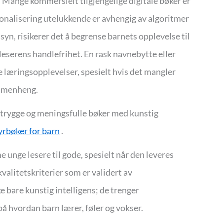
ke. Mange kommersielt tilgjengelige digitale bøker er
sonalisering utelukkende er avhengig av algoritmer
yn, risikerer det å begrense barnets opplevelse til
leserens handlefrihet. En rask navnebytte eller
e læringsopplevelser, spesielt hvis det mangler
ammenheng.
l trygge og meningsfulle bøker med kunstig
yrbøker for barn
.
e unge lesere til gode, spesielt når den leveres
kvalitetskriterier som er validert av
e bare kunstig intelligens; de trenger
på hvordan barn lærer, føler og vokser.