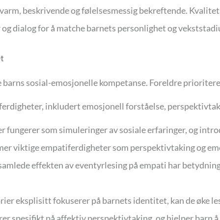
e varm, beskrivende og følelsesmessig bekreftende. Kvalit
 og dialog for å matche barnets personlighet og vekststad
t
 barns sosial-emosjonelle kompetanse. Foreldre prioritere
ferdigheter, inkludert emosjonell forståelse, perspektivtak
er fungerer som simuleringer av sosiale erfaringer, og int
mmer viktige empatiferdigheter som perspektivtaking og emo
n samlede effekten av eventyrlesing på empati har betydning
rier eksplisitt fokuserer på barnets identitet, kan de øke l
 spesifikt på affektiv perspektivtaking, og hjelper barn å ø