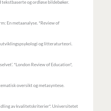
ed tekstbaserte og ordløse bildebøker.
erm: En metaanalyse. *Review of
viklingspsykologi og litteraturteori.
‘selvet’. *London Review of Education*,
systematisk oversikt og metasyntese.
dling av kvalitetskriterier*. Universitetet