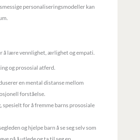
etsmessige personaliseringsmodeller kan
ium.
r å lære vennlighet, ærlighet og empati.
ing og prososial atferd.
roduserer en mental distanse mellom
sjonell forståelse.
, spesielt for å fremme barns prososiale
esegleden og hjelpe barn å se seg selv som
ve på å utlede og ta til seg en