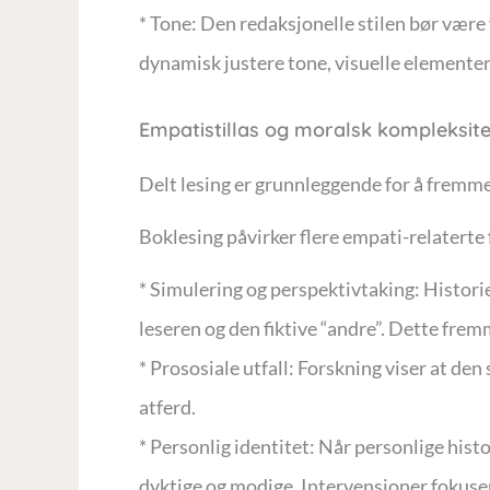
* Tone: Den redaksjonelle stilen bør vær
dynamisk justere tone, visuelle elementer
Empatistillas og moralsk kompleksite
Delt lesing er grunnleggende for å fremme
Boklesing påvirker flere empati-relaterte 
* Simulering og perspektivtaking: Histori
leseren og den fiktive “andre”. Dette fre
* Prososiale utfall: Forskning viser at de
atferd.
* Personlig identitet: Når personlige histo
dyktige og modige. Intervensjoner fokuserer