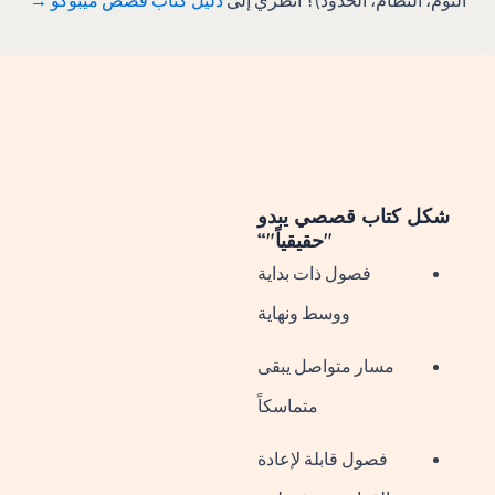
شكل كتاب قصصي يبدو
"حقيقياً"“
فصول ذات بداية
ووسط ونهاية
مسار متواصل يبقى
متماسكاً
فصول قابلة لإعادة