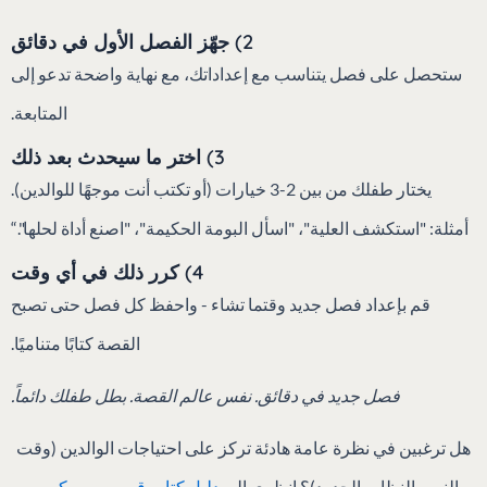
2) جهّز الفصل الأول في دقائق
ستحصل على فصل يتناسب مع إعداداتك، مع نهاية واضحة تدعو إلى
المتابعة.
3) اختر ما سيحدث بعد ذلك
يختار طفلك من بين 2-3 خيارات (أو تكتب أنت موجهًا للوالدين).
أمثلة: "استكشف العلية"، "اسأل البومة الحكيمة"، "اصنع أداة لحلها".“
4) كرر ذلك في أي وقت
قم بإعداد فصل جديد وقتما تشاء - واحفظ كل فصل حتى تصبح
القصة كتابًا متناميًا.
فصل جديد في دقائق. نفس عالم القصة. بطل طفلك دائماً.
هل ترغبين في نظرة عامة هادئة تركز على احتياجات الوالدين (وقت
النوم، النظام، الحدود)؟ انظري إلى
دليل كتاب قصص ميبوكو →