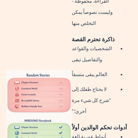
القراءة، محفوظة -
وليست نصوصاً يمكن
التخلص منها
ذاكرة تحترم القصة
الشخصيات والقواعد
والتفاصيل تبقى
العالم يبقى متسقاً
لا يحتاج طفلك إلى
"شرح كل شيء مرة
أخرى".“
أدوات تحكم الوالدين أولاً
أنماط عمرية (لغة