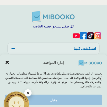
كل طفل يستحق قصته الخاصة
استكشف كتبنا
المساعدة والثقة والجودة
إدارة الموافقة
حول MIBOOKO
تحسين الرابط، نستخدم تقنيات مثل ملفات تعريف الارتباط لسهولة معلومات الجهاز و/
أو الوصول إليها. الموافقة على هذه الموافقات ستسمح لنا بمعالجة البيانات مثل التصفح
أو المعرفات الفريدة على هذا الموقع. قد تؤثر عدم الموافقة أو تسحبها سلبًا على بعض
الميزات والوظائف.
×
تنصل
بصمة
الشروط والأحكام
سياسة ملفات تعريف الارتباط
بيان الخصوصية
يقبل
© 2026 MIBOOKO | جميع الحقوق محفوظة.