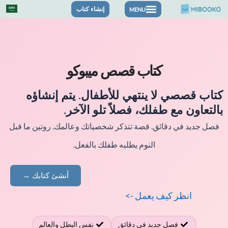
خطي
إنشاء كتاب
لى
لمحتوى
كتاب قصص ميبوكو
كتاب قصصي لا ينتهي للأطفال. يتم إنشاؤه
بالتعاون مع طفلك، فصلاً تلو الآخر.
فصل جديد في دقائق. قصة تتذكر شخصياتك وعالمك. روتين ما قبل
النوم يطلبه طفلك بالفعل.
أنشئ كتابك →
انظر كيف يعمل ->
فصل جديد في دقائق
نفس البطل والعالم