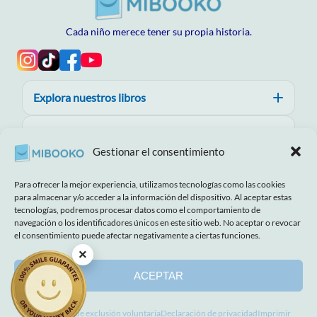
Cada niño merece tener su propia historia.
Explora nuestros libros
Ayuda, confianza y calidad.
Gestionar el consentimiento
Acerca de MIBOOKO
Para ofrecer la mejor experiencia, utilizamos tecnologías como las cookies
para almacenar y/o acceder a la información del dispositivo. Al aceptar estas
tecnologías, podremos procesar datos como el comportamiento de
navegación o los identificadores únicos en este sitio web. No aceptar o revocar
el consentimiento puede afectar negativamente a ciertas funciones.
Descargo de responsabilidad
Imprimir
Términos y condiciones
×
Política de cookies
Declaración de privacidad
ACEPTAR
© 2026 MIBOOKO | Todos los derechos
reservados.
Preferencias de exclusión voluntaria
Declaración de privacidad
Imprimir