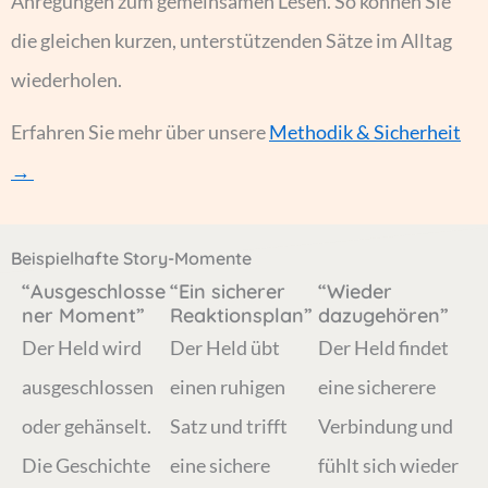
Anregungen zum gemeinsamen Lesen. So können Sie
die gleichen kurzen, unterstützenden Sätze im Alltag
wiederholen.
Erfahren Sie mehr über unsere
Methodik & Sicherheit
→
Beispielhafte Story-Momente
“Ausgeschlosse
“Ein sicherer
“Wieder
ner Moment”
Reaktionsplan”
dazugehören”
Der Held wird
Der Held übt
Der Held findet
ausgeschlossen
einen ruhigen
eine sicherere
oder gehänselt.
Satz und trifft
Verbindung und
Die Geschichte
eine sichere
fühlt sich wieder