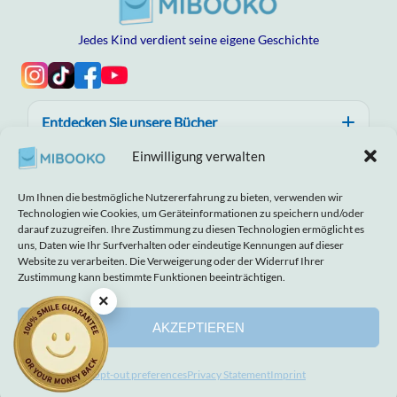
Jedes Kind verdient seine eigene Geschichte
Entdecken Sie unsere Bücher
Einwilligung verwalten
Hilfe, Vertrauen und Qualität
Um Ihnen die bestmögliche Nutzererfahrung zu bieten, verwenden wir
Über MIBOOKO
Technologien wie Cookies, um Geräteinformationen zu speichern und/oder
darauf zuzugreifen. Ihre Zustimmung zu diesen Technologien ermöglicht es
uns, Daten wie Ihr Surfverhalten oder eindeutige Kennungen auf dieser
Website zu verarbeiten. Die Verweigerung oder der Widerruf Ihrer
Zustimmung kann bestimmte Funktionen beeinträchtigen.
×
Haftungsausschluss
Impressum
Geschäftsbedingungen
Cookie-Richtlinie
Datenschutzerklärung
AKZEPTIEREN
© 2026 MIBOOKO | Alle Rechte vorbehalten.
Opt-out preferences
Privacy Statement
Imprint