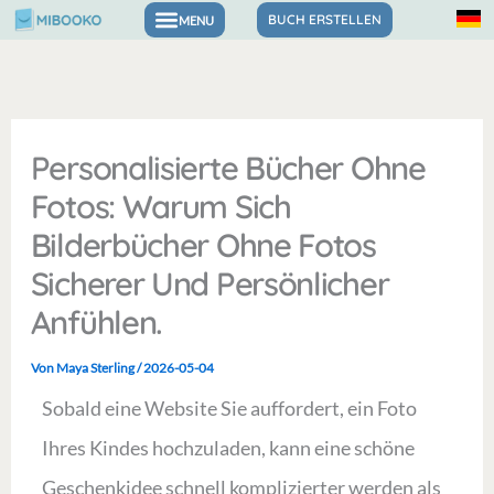
Zum
BUCH ERSTELLEN
Bücher für Gefühle & Selbstvertrauen
Inhalt
springen
Personalisierte Bücher Ohne
Fotos: Warum Sich
Bilderbücher Ohne Fotos
Sicherer Und Persönlicher
Anfühlen.
Von
Maya Sterling
/
2026-05-04
Sobald eine Website Sie auffordert, ein Foto
Ihres Kindes hochzuladen, kann eine schöne
Geschenkidee schnell komplizierter werden als