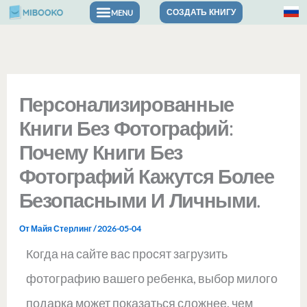
Перейти
СОЗДАТЬ КНИГУ
Персонализированные книги с картинками
Книги о чувствах и уверенности в себе
Книги о приключениях и тематические книги
к
содержимому
Персонализированные
Книги Без Фотографий:
Почему Книги Без
Фотографий Кажутся Более
Безопасными И Личными.
От
Майя Стерлинг
/
2026-05-04
Когда на сайте вас просят загрузить
фотографию вашего ребенка, выбор милого
подарка может показаться сложнее, чем