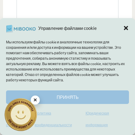
Управление файлами cookie
Мы используем файлы cookie и аналогичные технологии для
сохранения и/или доступа к информации на вашем устройстве. Это
помогает нам обеспечивать работу сайта, запоминать ваши
предпочтения, собирать анонимную статистику и показывать
Название*
актуальную рекламу. Вы можете взять все файлы cookie, настроить их
использование или использовать преимущества для некоторых
категорий. Отказ от определенных файлов cookie может улучшить
работу некоторых функций сайта.
Электронная
почта*
ПРИНЯТЬ
×
Сайт
Настройки
Политика
Юридическая
отказа
конфиденциальности
информация
Сохранить моё имя, email и адрес сайта в этом