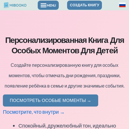
Перейти
СОЗДАТЬ КНИГУ
Персонализированные книги с картинками
Книги о чувствах и уверенности в себе
Книги о приключениях и тематические книги
к
содержимому
Персонализированная Книга Для
Особых Моментов Для Детей
Создайте персонализированную книгу для особых
моментов, чтобы отмечать дни рождения, праздники,
появление ребёнка в семье и другие значимые события.
ПОСМОТРЕТЬ ОСОБЫЕ МОМЕНТЫ →
Посмотрите, что внутри →
Спокойный, дружелюбный тон, идеально