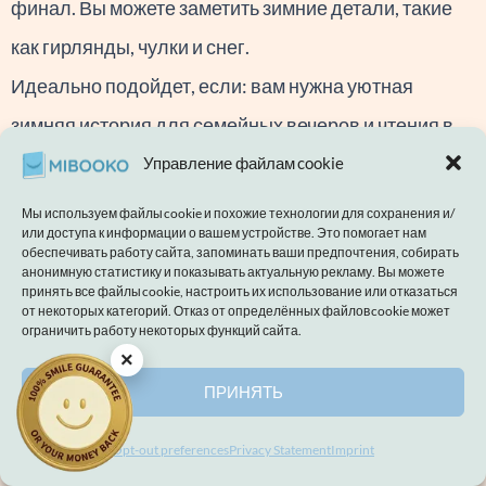
финал. Вы можете заметить зимние детали, такие
как гирлянды, чулки и снег.
Идеально подойдет, если: вам нужна уютная
зимняя история для семейных вечеров и чтения в
праздничные дни.
Управление файлам cookie
Создайте этот момент:
Создайте свою книгу →
Мы используем файлы cookie и похожие технологии для сохранения и/
или доступа к информации о вашем устройстве. Это помогает нам
обеспечивать работу сайта, запоминать ваши предпочтения, собирать
Хэллоуин
анонимную статистику и показывать актуальную рекламу. Вы можете
Ощущения: Жутковато-мило, скорее весело, чем
принять все файлы cookie, настроить их использование или отказаться
от некоторых категорий. Отказ от определённых файлов cookie может
страшно.
ограничить работу некоторых функций сайта.
×
В сюжете могут присутствовать костюмы, простые
ПРИНЯТЬ
декорации, небольшое приключение и игривые
“жутковатые” моменты. Вы можете увидеть
Opt-out preferences
Privacy Statement
Imprint