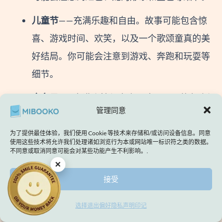
儿童节
——充满乐趣和自由。故事可能包含惊
喜、游戏时间、欢笑，以及一个歌颂童真的美
好结局。你可能会注意到游戏、奔跑和玩耍等
细节。
命名日
——充满个性与自豪。这一天可能包含祝
管理同意
福、名字的含义、一份小礼物，以及一个彰显
身份认同的时刻。你可能会注意到诸如“你的名
为了提供最佳体验，我们使用 Cookie 等技术来存储和/或访问设备信息。同意
使用这些技术将允许我们处理诸如浏览行为本或网站唯一标识符之类的数据。
字”、“你是特别的”之类的细节，以及家人的关
不同意或取消同意可能会对某些功能产生不利影响。.
×
注。
接受
创建你的书籍 →
选择退出偏好
隐私声明
印记