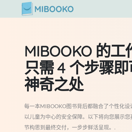
跳
至
内
容
MIBOOKO 的
只需 4 个步骤
神奇之处
每一本MIBOOKO图书背后都融合了个性化
以儿童为中心的安全保障。以下将向您展示您
节构思到最终交付，一步步鲜活呈现。.