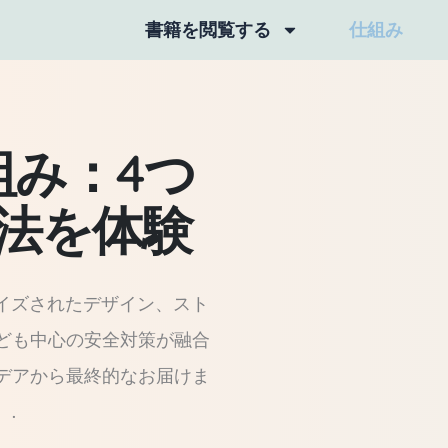
書籍を閲覧する
仕組み
組み：4つ
法を体験
ライズされたデザイン、スト
ども中心の安全対策が融合
デアから最終的なお届けま
.