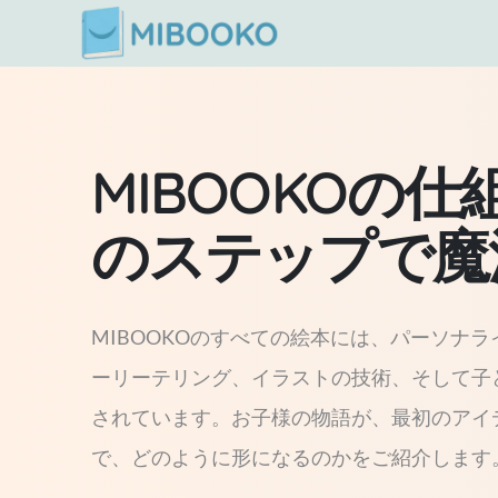
内
容
を
ス
MIBOOKOの仕
キ
ッ
のステップで魔
プ
MIBOOKOのすべての絵本には、パーソナ
ーリーテリング、イラストの技術、そして子
されています。お子様の物語が、最初のアイ
で、どのように形になるのかをご紹介します。