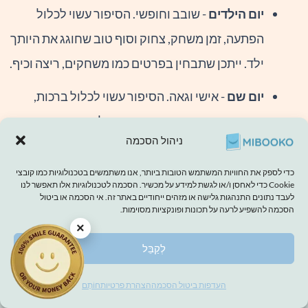
יום הילדים
- שובב וחופשי. הסיפור עשוי לכלול
הפתעה, זמן משחק, צחוק וסוף טוב שחוגג את היותך
ילד. ייתכן שתבחין בפרטים כמו משחקים, ריצה וכיף.
יום שם
- אישי וגאה. הסיפור עשוי לכלול ברכות,
משמעות השם, פינוק קטן ורגע של זהות. ייתכן
ניהול הסכמה
שתשימו לב לפרטים כמו "השם שלך", "אתה מיוחד"
ותשומת לב משפחתית.
כדי לספק את החוויות המשתמש הטובות ביותר, אנו משתמשים בטכנולוגיות כמו קובצי
Cookie כדי לאחסן ו/או לגשת למידע על מכשיר. הסכמה לטכנולוגיות אלו תאפשר לנו
לעבד נתונים התנהגות גלישה או מזהים ייחודיים באתר זה. אי הסכמה או ביטול
הסכמה להשפיע לרעה על תכונות ופונקציות מסוימות.
צור את הספר שלך →
×
לְקַבֵּל
העדפות ביטול הסכמה
הצהרת פרטיות
חוֹתָם