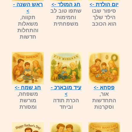
יום הולדת ->
חג המולד ->
ראש השנה -
סיפור שבו
שתפו טוב לב
>
הילד שלך
וחמימות
תקווה,
הוא הכוכב
משפחתית
משאלות
והתחלות
חדשות
פסחא ->
עיד מובארכ -
חג שמח ->
אור,
>
משפחה,
התחדשות
הכרת תודה
מורשת
וסקרנות
וביחד
ומסורת