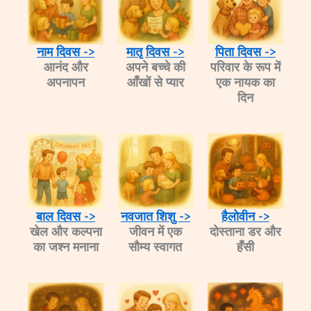
नाम दिवस ->
मातृ दिवस ->
पिता दिवस ->
आनंद और
अपने बच्चे की
परिवार के रूप में
अपनापन​
आँखों से प्यार
एक नायक का
दिन​
बाल दिवस ->
नवजात शिशु ->
हैलोवीन ->
खेल और कल्पना
जीवन में एक
दोस्ताना डर ​​और
का जश्न मनाना
सौम्य स्वागत
हँसी​