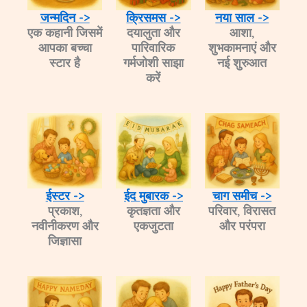
जन्मदिन ->
क्रिसमस ->
नया साल ->
एक कहानी जिसमें
दयालुता और
आशा,
आपका बच्चा
पारिवारिक
शुभकामनाएं और
स्टार है
गर्मजोशी साझा
नई शुरुआत
करें
ईस्टर ->
ईद मुबारक ->
चाग समीच ->
प्रकाश,
कृतज्ञता और
परिवार, विरासत
नवीनीकरण और
एकजुटता​
और परंपरा
जिज्ञासा​