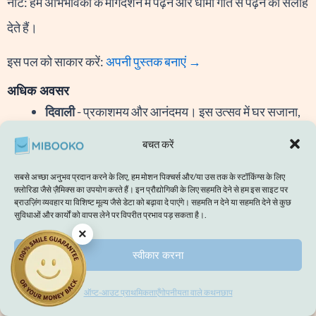
नोट: हम अभिभावकों के मार्गदर्शन में पढ़ने और धीमी गति से पढ़ने की सलाह
देते हैं।
इस पल को साकार करें:
अपनी पुस्तक बनाएं →
अधिक अवसर
दिवाली
- प्रकाशमय और आनंदमय। इस उत्सव में घर सजाना,
दीये जलाना, रंगोली बनाना और प्रकाश की गर्माहट और विजय
बचत करें
के साथ उत्सव का समापन शामिल है। आप दीये, रोशनी और
सबसे अच्छा अनुभव प्रदान करने के लिए, हम मोशन पिक्चर्स और/या उस तक के स्टॉकिंग्स के लिए
मिठाइयों जैसी चीजों पर विशेष ध्यान दे सकते हैं।
फ़्लोरिडा जैसे ज़ैमिक्स का उपयोग करते हैं। इन प्रौद्योगिकी के लिए सहमति देने से हम इस साइट पर
ब्राउज़िंग व्यवहार या विशिष्ट मूल्य जैसे डेटा को बढ़ावा दे पाएंगे। सहमति न देने या सहमति देने से कुछ
सुविधाओं और कार्यों को वापस लेने पर विपरीत प्रभाव पड़ सकता है।.
ईद (अल-फितर/अल-अधा)
- शांति और आशीर्वाद का त्योहार।
×
इस अवसर पर चाँद देखना, विशेष वस्त्र पहनना, प्रार्थना करना
स्वीकार करना
और परिवार के साथ भोजन करना जैसे उत्सव मनाए जा सकते
ऑप्ट-आउट प्राथमिकताएँ
गोपनीयता वाले कथन
छाप
हैं। आप चाँद, दावत और एकजुटता जैसी बातों पर विशेष ध्यान दे