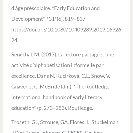
d'âge préscolaire. *Early Education and
Development*, *31*(6), 819–837.
https://doi.org/10.1080/10409289.2019.16926
24
Sénéchal, M. (2017). La lecture partagée : une
activité d’alphabétisation informelle par
excellence. Dans N. Kucirkova, C.E. Snow, V.
Grøver et C. McBride (dir.), *The Routledge
international handbook of early literacy
education* (p. 273–283). Routledge.
Troseth, GL, Strouse, GA, Flores, I., Stuckelman,
ZD et Russo Johnson, C. (2020). Un livre