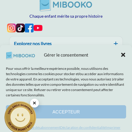
Chaque enfant mérite sa propre histoire
Explorez nos livres
Gérer le consentement
Aide, confiance et qualité
Pour vous offrir la meilleure expérience possible, nous utilisons des
À propos de MIBOOKO
technologies comme les cookies pour stocker et/ou accéder aux informations
de votre appareil. En acceptant ces technologies, vous nous autorisez à traiter
des données telles que votre comportement de navigation ou votre identifiant
unique sur ce site. Refuser ou retirer votre consentement peut affecter
certaines fonctionnalités.
×
Avis de non‑responsabilité
Imprimer
Termes et conditions
Politique de confidentialité
Déclaration de confidentialité
ACCEPTEUR
© 2026 MIBOOKO | Tous droits réservés.
Préférences de désabonnement
Déclaration de confidentialité
Imprimer