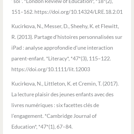
‘ soi ’. *London Review of Education*, *18*(2),
151–162. https://doi.org/10.14324/LRE.18.2.01
Kucirkova, N., Messer, D., Sheehy, K. et Flewitt,
R. (2013). Partage d'histoires personnalisées sur
iPad : analyse approfondie d'une interaction
parent-enfant. *Literacy*, *47*(3), 115–122.
https://doi.org/10.1111/lit.12003
Kucirkova, N., Littleton, K. et Cremin, T. (2017).
La lecture plaisir des jeunes enfants avec des
livres numériques : six facettes clés de
l’engagement. *Cambridge Journal of
Education*, *47*(1), 67–84.