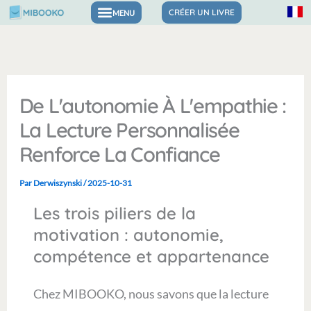
Aller
CRÉER UN LIVRE
Livres pour les émotions et la confiance
au
contenu
De L'autonomie À L'empathie :
La Lecture Personnalisée
Renforce La Confiance
Par
Derwiszynski
/
2025-10-31
Les trois piliers de la
motivation : autonomie,
compétence et appartenance
Chez MIBOOKO, nous savons que la lecture