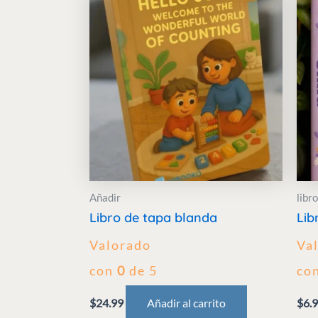
Añadir
libro
Libro de tapa blanda
Lib
Valorado
Va
con
0
de 5
co
$
24.99
Añadir al carrito
$
6.