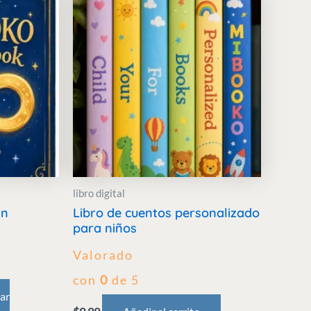
libro digital
in
Libro de cuentos personalizado
para niños
Valorado
con
0
de 5
ar