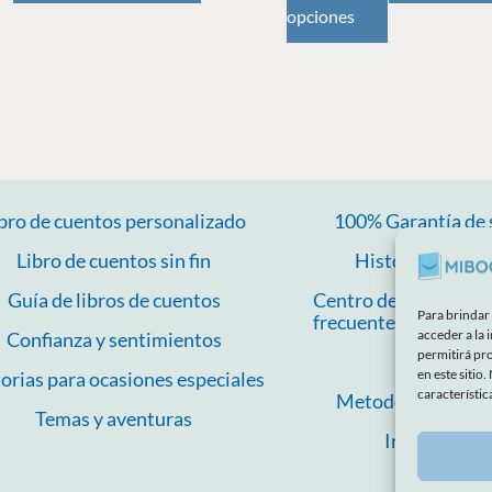
opciones
de
producto
bro de cuentos personalizado
100% Garantía de 
Libro de cuentos sin fin
Historias de cli
Guía de libros de cuentos
Centro de ayuda y p
Para brindar
frecuentes
acceder a la 
Confianza y sentimientos
permitirá pr
Blog
en este sitio
orias para ocasiones especiales
característic
Metodología y se
Temas y aventuras
Investigació