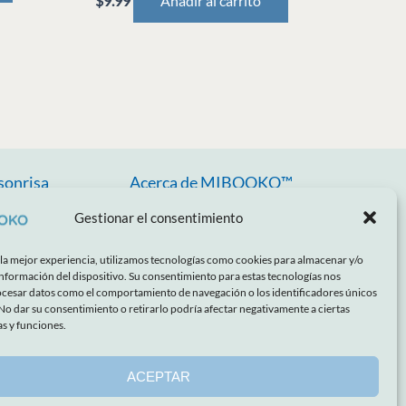
$
9.99
Añadir al carrito
sonrisa
Acerca de MIBOOKO™
entes
Carreras
Gestionar el consentimiento
reguntas
Contáctenos
 la mejor experiencia, utilizamos tecnologías como cookies para almacenar y/o
información del dispositivo. Su consentimiento para estas tecnologías nos
Fogonadura
ocesar datos como el comportamiento de navegación o los identificadores únicos
. No dar su consentimiento o retirarlo podría afectar negativamente a ciertas
Prensa y medios
as y funciones.
guridad
n
ACEPTAR