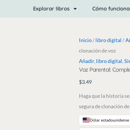
Parent
Explorar libros
Cómo funciona
Voice
–
Voice
Cloning
Add-
On
Inicio
/
libro digital
/
A
cantidad
clonación de voz
Añadir
,
libro digital
,
Si
Voz Parental: Compl
$
3.49
Haga que la historia se
segura de clonación de
Dólar estadounidense 