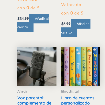
Valorado
con
0
de 5
con
0
de 5
$
34.99
Añadir al
$
6.99
Añadir al
carrito
carrito
Añadir
libro digital
Voz parental:
Libro de cuentos
complemento de
personalizado