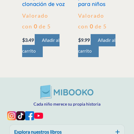
clonación de voz
para niños
Valorado
Valorado
con
0
de 5
con
0
de 5
$
3.49
$
9.99
Añadir al
Añadir al
carrito
carrito
Cada niño merece su propia historia
Explora nuestros libros