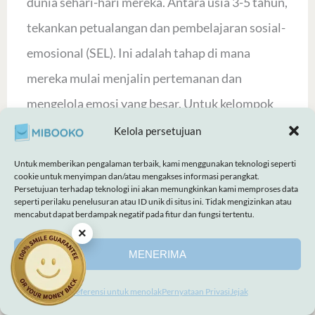
dunia sehari-hari mereka. Antara usia 3-5 tahun,
tekankan petualangan dan pembelajaran sosial-
emosional (SEL). Ini adalah tahap di mana
mereka mulai menjalin pertemanan dan
mengelola emosi yang besar. Untuk kelompok
usia 6-7 tahun, perkenalkan pemecahan masalah
Kelola persetujuan
yang kompleks. Seri cerita 'Endless' kami sangat
Untuk memberikan pengalaman terbaik, kami menggunakan teknologi seperti
cookie untuk menyimpan dan/atau mengakses informasi perangkat.
cocok di sini, karena narasi berkembang sesuai
Persetujuan terhadap teknologi ini akan memungkinkan kami memproses data
seperti perilaku penelusuran atau ID unik di situs ini. Tidak mengizinkan atau
dengan kosakata dan kematangan mereka yang
mencabut dapat berdampak negatif pada fitur dan fungsi tertentu.
semakin bertambah.
×
MENERIMA
Perbandingan Format: Sampul Keras vs.
Buku Tanpa Batas
Preferensi untuk menolak
Pernyataan Privasi
Jejak
Buku cerita sampul keras tetap menjadi standar