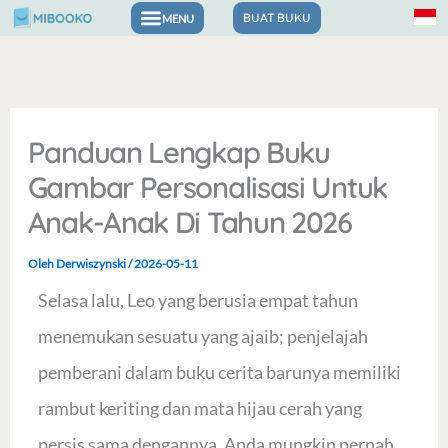
Lewati
BUAT BUKU
Buku untuk Perasaan & Kepercayaan Diri
ke
konten
Panduan Lengkap Buku
Gambar Personalisasi Untuk
Anak-Anak Di Tahun 2026
Oleh
Derwiszynski
/
2026-05-11
Selasa lalu, Leo yang berusia empat tahun
menemukan sesuatu yang ajaib; penjelajah
pemberani dalam buku cerita barunya memiliki
rambut keriting dan mata hijau cerah yang
persis sama dengannya. Anda mungkin pernah