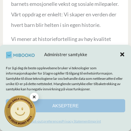
barnets emosjonelle vekst og sosiale milepæler.
Vårt oppdrag er enkelt: Vi skaper en verden der
hvert barn blir helten i sin egen historie.
Vi mener at historiefortelling av høy kvalitet
skal komme med absolutt trygghet. Kvalifiserte
Administrer samtykke
digitale e-bokbestillinger dekkes av
For å gi deg de beste opplevelsene bruker vi teknologier som
MIBOOKOS publiserte 100% Smile Guarantee-
informasjonskapsler for å lagre og/eller få tilgang til enhetsinformasjon.
Samtykke til disse teknologiene lar oss behandle data som nettleseratferd eller
vilkår. Hvis det er et problem med din
unike ID-er på dette nettstedet. Manglende samtykke eller tilbaketrekking av
samtykke kan ha negativ innvirkning på visse funksjoner.
kvalifiserte digitale e-bokbestilling, kan
×
MIBOOKOS kundestøtte gjennomgå den i
AKSEPTERE
henhold til de publiserte garantivilkårene. Ved å
Opt-out preferences
Privacy Statement
Imprint
kombinere premiummaterialer med