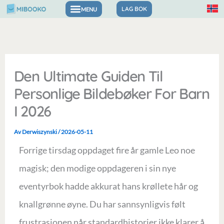
Hopp
LAG BOK
rett
til
innholdet
Den Ultimate Guiden Til
Personlige Bildebøker For Barn
I 2026
Av
Derwiszynski
/
2026-05-11
Forrige tirsdag oppdaget fire år gamle Leo noe
magisk; den modige oppdageren i sin nye
eventyrbok hadde akkurat hans krøllete hår og
knallgrønne øyne. Du har sannsynligvis følt
frustrasjonen når standardhistorier ikke klarer å