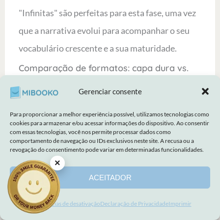
"Infinitas" são perfeitas para esta fase, uma vez
que a narrativa evolui para acompanhar o seu
vocabulário crescente e a sua maturidade.
Comparação de formatos: capa dura vs.
livros digitais
Gerenciar consente
Livros de histórias de capa dura continuam
sendo a opção ideal para presentes de Natal e
Para proporcionar a melhor experiência possível, utilizamos tecnologias como
cookies para armazenar e/ou acessar informações do dispositivo. Ao consentir
aniversário. Eles oferecem uma experiência tátil
com essas tecnologias, você nos permite processar dados como
comportamento de navegação ou IDs exclusivos neste site. A recusa ou a
e nostálgica que as crianças adoram ter em
revogação do consentimento pode variar em determinadas funcionalidades.
×
mãos. Se você procura algo que acompanhe o
ACEITADOR
crescimento do seu filho, o conceito de "Livro
Infinito" permite atualizações contínuas da
Preferências de desativação
Declaração de Privacidade
Imprimir
história ao longo do tempo. Isso garante que a