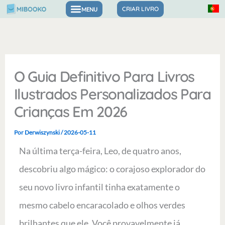
Ir
CRIAR LIVRO
Livros para sentimentos e autoconfiança
para
o
conteúdo
O Guia Definitivo Para Livros
Ilustrados Personalizados Para
Crianças Em 2026
Por
Derwiszynski
/
2026-05-11
Na última terça-feira, Leo, de quatro anos,
descobriu algo mágico: o corajoso explorador do
seu novo livro infantil tinha exatamente o
mesmo cabelo encaracolado e olhos verdes
brilhantes que ele. Você provavelmente já