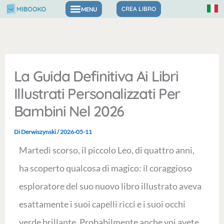
Vai
CREA LIBRO
Libri per emozioni e fiducia in se stessi
al
contenuto
La Guida Definitiva Ai Libri
Illustrati Personalizzati Per
Bambini Nel 2026
Di
Derwiszynski
/
2026-05-11
Martedì scorso, il piccolo Leo, di quattro anni,
ha scoperto qualcosa di magico: il coraggioso
esploratore del suo nuovo libro illustrato aveva
esattamente i suoi capelli ricci e i suoi occhi
verde brillante. Probabilmente anche voi avete