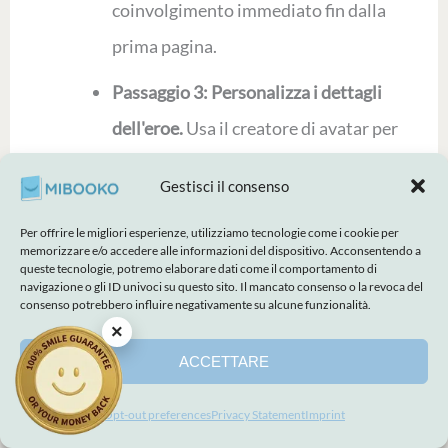
coinvolgimento immediato fin dalla
prima pagina.
Passaggio 3: Personalizza i dettagli
dell'eroe.
Usa il creatore di avatar per
riprodurre la consistenza dei capelli, il
Gestisci il consenso
colore degli occhi e il tono della pelle
Per offrire le migliori esperienze, utilizziamo tecnologie come i cookie per
di tuo figlio. Come abbiamo discusso
memorizzare e/o accedere alle informazioni del dispositivo. Acconsentendo a
queste tecnologie, potremo elaborare dati come il comportamento di
in precedenza, il riconoscimento visivo
navigazione o gli ID univoci su questo sito. Il mancato consenso o la revoca del
consenso potrebbero influire negativamente su alcune funzionalità.
è la chiave dell'"effetto
×
autoreferenziale" che potenzia
ACCETTARE
l'apprendimento.
Opt-out preferences
Privacy Statement
Imprint
Passaggio 4: Scegli il formato.