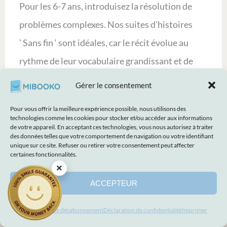
Pour les 6-7 ans, introduisez la résolution de
problèmes complexes. Nos suites d'histoires
’ Sans fin ‘ sont idéales, car le récit évolue au
rythme de leur vocabulaire grandissant et de
leur maturité.
Gérer le consentement
Comparaison des formats : Livre relié vs.
Pour vous offrir la meilleure expérience possible, nous utilisons des
Livres sans fin
technologies comme les cookies pour stocker et/ou accéder aux informations
Les livres d'histoires reliés restent la référence
de votre appareil. En acceptant ces technologies, vous nous autorisez à traiter
des données telles que votre comportement de navigation ou votre identifiant
en matière de cadeaux pour les fêtes et les
unique sur ce site. Refuser ou retirer votre consentement peut affecter
certaines fonctionnalités.
anniversaires. Ils offrent une expérience tactile
×
et nostalgique que les enfants adorent tenir
ACCEPTEUR
entre leurs mains. Si vous recherchez un cadeau
Préférences de désabonnement
Déclaration de confidentialité
Imprimer
qui évolue avec votre enfant, le concept du