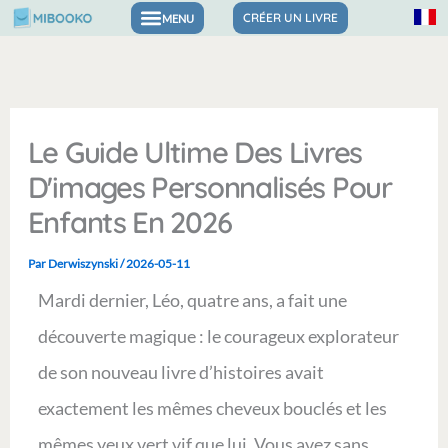
Aller
CRÉER UN LIVRE
Livres pour les émotions et la confiance
au
contenu
Le Guide Ultime Des Livres
D'images Personnalisés Pour
Enfants En 2026
Par
Derwiszynski
/
2026-05-11
Mardi dernier, Léo, quatre ans, a fait une
découverte magique : le courageux explorateur
de son nouveau livre d’histoires avait
exactement les mêmes cheveux bouclés et les
mêmes yeux vert vif que lui. Vous avez sans